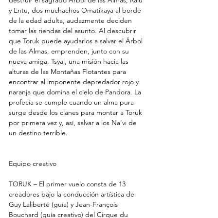
destruir el sagrado Árbol de las Almas, Ralu 
y Entu, dos muchachos Omatikaya al borde 
de la edad adulta, audazmente deciden 
tomar las riendas del asunto. Al descubrir 
que Toruk puede ayudarlos a salvar el Árbol 
de las Almas, emprenden, junto con su 
nueva amiga, Tsyal, una misión hacia las 
alturas de las Montañas Flotantes para 
encontrar al imponente depredador rojo y 
naranja que domina el cielo de Pandora. La 
profecía se cumple cuando un alma pura 
surge desde los clanes para montar a Toruk 
por primera vez y, así, salvar a los Na'vi de 
un destino terrible.
Equipo creativo
TORUK – El primer vuelo consta de 13 
creadores bajo la conducción artística de 
Guy Laliberté (guía) y Jean-François 
Bouchard (guía creativo) del Cirque du 