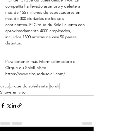
° 37 del Cirque du Soleil desde 1984. La 
compañía ha llevado asombro y deleite a 
más de 155 millones de espectadores en 
más de 300 ciudades de los seis 
continentes. El Cirque du Soleil cuenta con 
aproximadamente 4000 empleados, 
incluidos 1300 artistas de casi 50 países 
distintos.
Para obtener más información sobre el 
Cirque du Soleil, visite 
https://www.cirquedusoleil.com/
circo
cirque du soleil
avatar
toruk
Shows en vivo