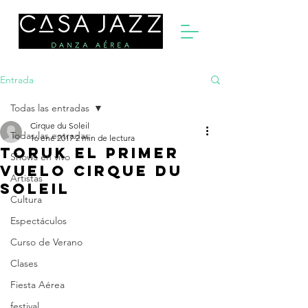
Entrada
Todas las entradas
Cirque du Soleil
Todas las entradas
16 ene 2017
2 min de lectura
Toruk El primer
Shows en vivo
vuelo Cirque du
Artistas
Soleil
Cultura
Espectáculos
Curso de Verano
Clases
Fiesta Aérea
festival