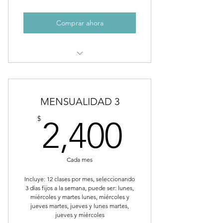
Comprar ahora
Clase multinivel
Aprenderas telas, trapecio y aro
MENSUALIDAD 3
Duración: 1:20min
2,400$
$
2,400
Cada mes
Incluye: 12 clases por mes, seleccionando
3 días fijos a la semana, puede ser: lunes,
miércoles y martes lunes, miércoles y
jueves martes, jueves y lunes martes,
jueves y miércoles