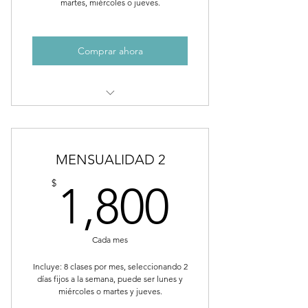
martes, miércoles o jueves.
Comprar ahora
la clase es multinivel
aprenderas telas, trapecio y aro
MENSUALIDAD 2
duración: 1:20min
1,800$
$
1,800
Cada mes
Incluye: 8 clases por mes, seleccionando 2
días fijos a la semana, puede ser lunes y
miércoles o martes y jueves.