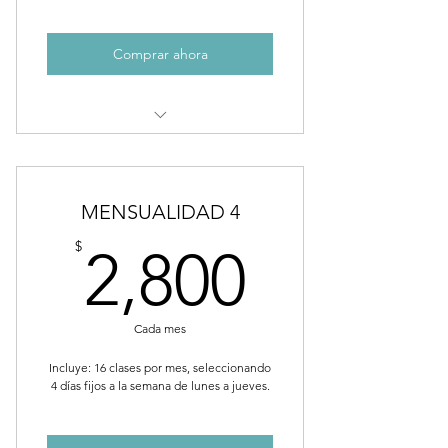
Comprar ahora
Clases multinivel
aprenderas telas, trapecio y aro
MENSUALIDAD 4
Duración: 1.20min
2,800$
$
2,800
Cada mes
Incluye: 16 clases por mes, seleccionando
4 días fijos a la semana de lunes a jueves.