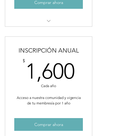
Comprar ahora
Clases multinivel
aprenderas telas, trapecio y aro
INSCRIPCIÓN ANUAL
Duración: 1:20min
1,600$
$
1,600
Cada año
Acceso a nuestra comunidad y vigencia
de tu membresía por 1 año
Comprar ahora