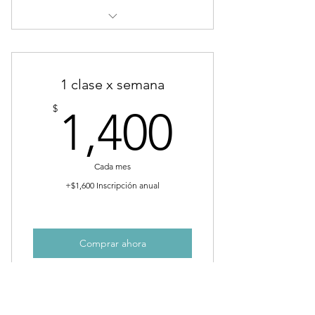
acceso a nuestras clases e
instalaciones
1 clase x semana
curso de verano
1,400$
$
1,400
participación en festival en teatro
participación en clase abierta
Cada mes
+$1,600 Inscripción anual
Comprar ahora