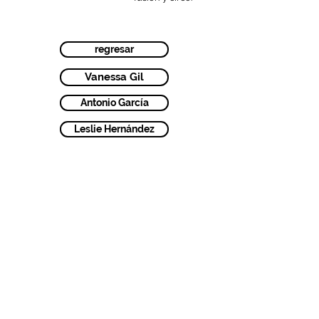
regresar
Vanessa Gil
Antonio García
Leslie Hernández
Contacto:
San Jerónimo
Whatsapp.
55 8146 0147
Tepepan
Whatsapp.
55 8400 4209
casajazzz@gmail.com