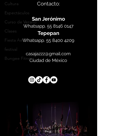
Contacto:
Cultura
Espectáculos
San Jerónimo
Curso de Verano
Whatsapp.
55 8146 0147
Clases
Tepepan
Fiesta Aérea
Whatsapp.
55 8400 4209
festival
casajazzz@gmail.com
Bungee Fitness
Ciudad de México